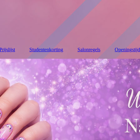
Prijslijst
Studentenkorting
Salonregels
Openingstij